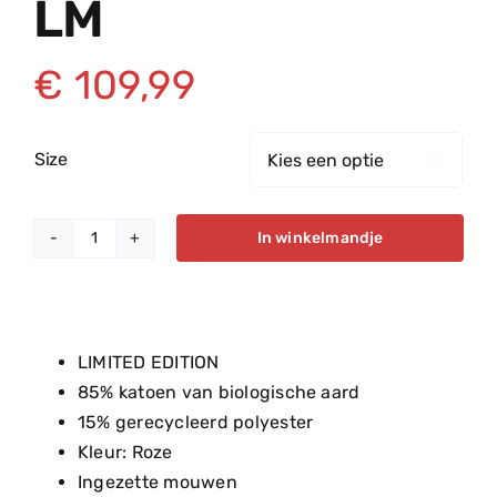
LM
€
109,99
Size

In winkelmandje
Elite
'The
Dreamer'
Hoodie
LIMITED EDITION
LM
85% katoen van biologische aard
aantal
15% gerecycleerd polyester
Kleur: Roze
Ingezette mouwen