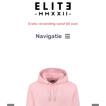
Ga
naar
inhoud
Gratis verzending vanaf 60 euro
Navigatie
Home
Kleding
Over ons
Contact